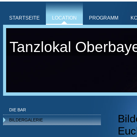
STARTSEITE
LOCATION
PROGRAMM
K
Tanzlokal Oberbay
DIE BAR
Bild
BILDERGALERIE
Euc