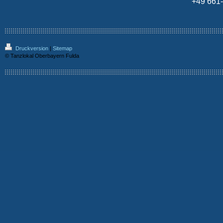
+49 661
Druckversion
|
Sitemap
© Tanzlokal Oberbayern Fulda