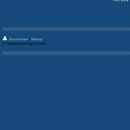
Druckversion
|
Sitemap
© Tanzlokal Oberbayern Fulda