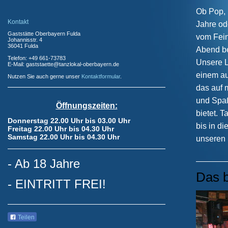
Ob Pop, R
Kontakt
Jahre od
Gaststätte Oberbayern Fulda
vom Fein
Johannisstr. 4
36041 Fulda
Abend be
Telefon: +49 661-73783
Unsere L
E-Mail: gaststaette@tanzlokal-oberbayern.de
einem au
Nutzen Sie auch gerne unser
Kontaktformular
.
das auf 
und Spaß
Öffnungszeiten:
bietet. 
Donnerstag 22.00 Uhr bis 03.00 Uhr
bis in d
Freitag 22.00 Uhr bis 04.30 Uhr
Samstag 22.00 Uhr bis 04.30 Uhr
unseren S
- Ab 18 Jahre
Das b
- EINTRITT FREI!
Teilen