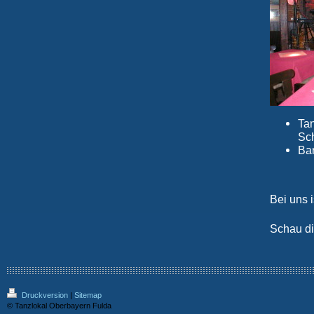
Tan
Sch
Ba
Bei uns 
Schau di
Druckversion
|
Sitemap
© Tanzlokal Oberbayern Fulda